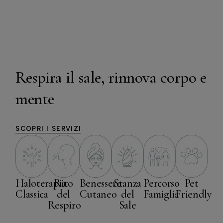
Respira il sale, rinnova corpo e
mente
SCOPRI I SERVIZI
Haloterapia
Rito
Benessere
Stanza
Percorso
Pet
Classica
del
Cutaneo
del
Famiglia
Friendly
Respiro
Sale