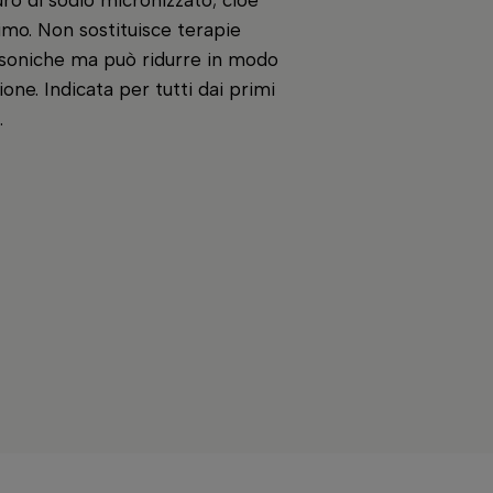
uro di sodio micronizzato; cioè
simo. Non sostituisce terapie
tisoniche ma può ridurre in modo
ione. Indicata per tutti dai primi
.