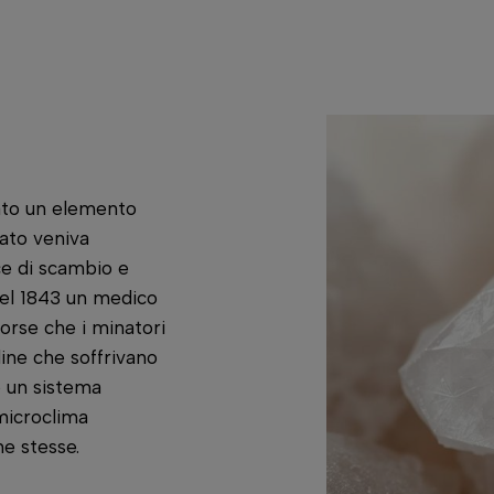
rato un elemento
sato veniva
ce di scambio e
Nel 1843 un medico
orse che i minatori
line che soffrivano
o un sistema
 microclima
ne stesse.