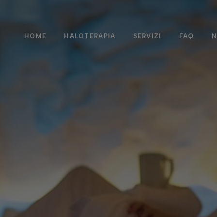
Spazio Bambini
Baby Parking
HOME
HALOTERAPIA
SERVIZI
FAQ
N
Servizi e Prezzi
Spazio Bambini
Baby Parking